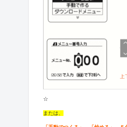
☆
または、