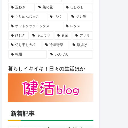
玉ねぎ
菜の花
ししゃも
ちりめんじゃこ
サバ
ツナ缶
ホットクックミックス
レタス
ひじき
キュウリ
春菊
アサリ
切り干し大根
冷凍野菜
厚揚げ
乾麺
いんげん
暮らしイキイキ！日々の生活ほか
新着記事