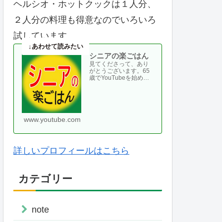
ヘルシオ・ホットクックは１人分、
２人分の料理も得意なのでいろいろ
試しています。
シニアの楽ごはん
見てくださって、あり
がとうございます。65
歳でYouTubeを始め
て、気がつけば70代に
なりました。ヘルシオ
やホットクックなどの
便利な調理家・・
www.youtube.com
詳しいプロフィールはこちら
カテゴリー
note