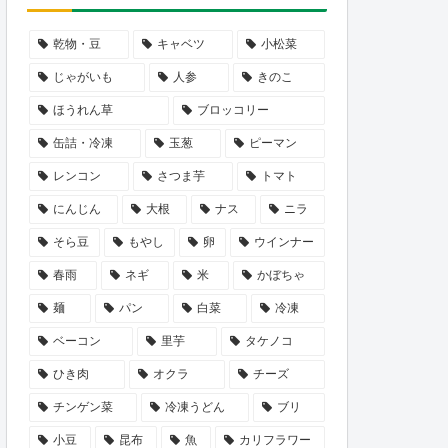
乾物・豆
キャベツ
小松菜
じゃがいも
人参
きのこ
ほうれん草
ブロッコリー
缶詰・冷凍
玉葱
ピーマン
レンコン
さつま芋
トマト
にんじん
大根
ナス
ニラ
そら豆
もやし
卵
ウインナー
春雨
ネギ
米
かぼちゃ
麺
パン
白菜
冷凍
ベーコン
里芋
タケノコ
ひき肉
オクラ
チーズ
チンゲン菜
冷凍うどん
ブリ
小豆
昆布
魚
カリフラワー